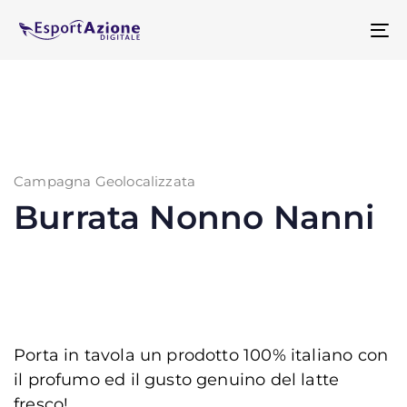
Skip
Skip
links
to
To
primary
na
navigation
Skip
to
content
Campagna Geolocalizzata
Burrata Nonno Nanni
Porta in tavola un prodotto 100% italiano con
il profumo ed il gusto genuino del latte
fresco!