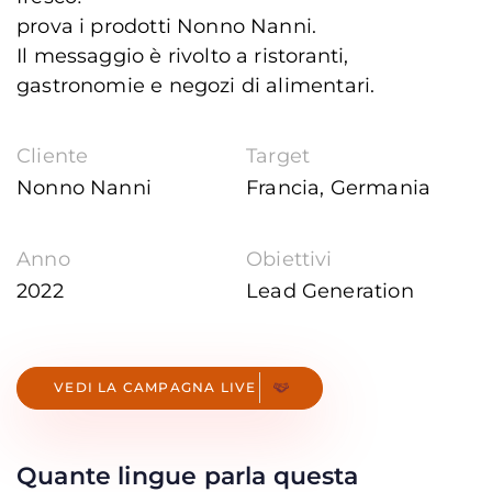
prova i prodotti Nonno Nanni.
Il messaggio è rivolto a ristoranti,
gastronomie e negozi di alimentari.
Cliente
Target
Nonno Nanni
Francia, Germania
Anno
Obiettivi
2022
Lead Generation
V
E
D
I
L
A
C
A
M
P
A
G
N
A
L
I
V
E
Quante lingue parla questa