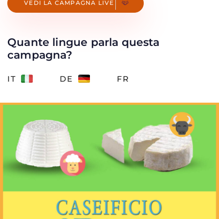
V
E
D
I
L
A
C
A
M
P
A
G
N
A
L
I
V
E
Quante lingue parla questa
campagna?
IT
DE
FR