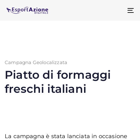
Skip
Skip
links
to
To
primary
na
navigation
Skip
to
content
Campagna Geolocalizzata
Piatto di formaggi
freschi italiani
La campagna è stata lanciata in occasione